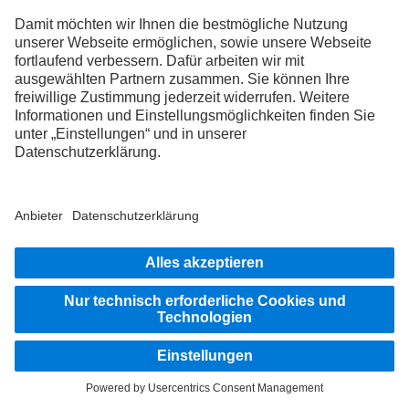
Funktionalitäten, zur Verfolgung berechtigter Interessen, zur
Erfüllung rechtlicher Verpflichtungen oder soweit Sie darin
eingewilligt haben. Nähere Angaben zu den Empfängern finden
Sie in unserem
Consent Management System
.
5. Erhebung und Verarbeitung Ihrer personenbezogenen
Daten
a. Es besteht keine Verpflichtung während des Besuchs unserer
Webseite, Ihre personenbezogenen Daten zur Verfügung zu
stellen. Allerdings besteht die Möglichkeit, dass bestimmte
Inhalte unserer Webseite von der Überlassung
personenbezogener Daten abhängen. Falls Sie in diesen Fällen
personenbezogene Daten nicht zur Verfügung stellen wollen,
kann dies dazu führen, dass Inhalte nicht oder nur
eingeschränkt dargestellt werden.