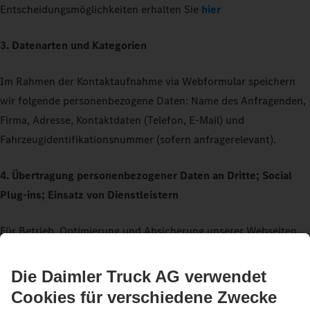
Entscheidungsmöglichkeiten erhalten Sie
hier
3. Datenarten und Kategorien
Im Rahmen der Kontaktaufnahme via Webformular speichern
wir folgende personenbezogene Daten: Name des Anfragenden,
Firma, Adresse, Kontaktdaten (Telefon, E-Mail) und
Fahrzeugidentifikationsnummer (sofern anfragerelevant).
4. Übertragung personenbezogener Daten an Dritte; Social
Plug-ins; Einsatz von Dienstleistern
Für Betrieb, Optimierung und Absicherung unserer Webseiten
setzen wir außerdem qualifizierte Dienstleister (u. a. IT-
Dienstleister, Marketing-Agenturen) ein. Personenbezogene
Daten geben wir an diese nur weiter, soweit dies erforderlich ist
für die Bereitstellung und Nutzung der Webseiten und deren